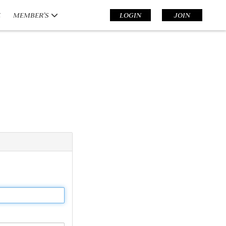
E
MEMBER’S
LOGIN
JOIN