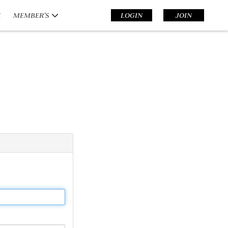
E
MEMBER’S
LOGIN
JOIN