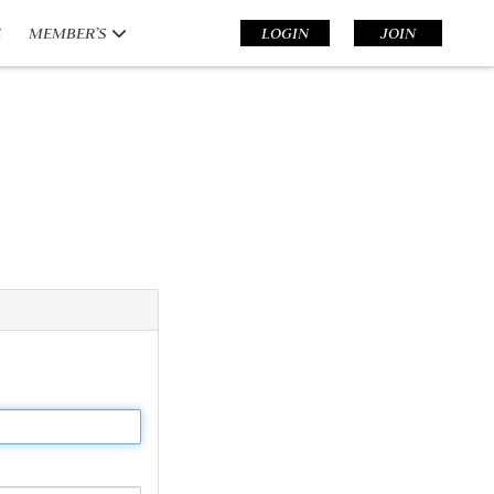
E
MEMBER’S
LOGIN
JOIN