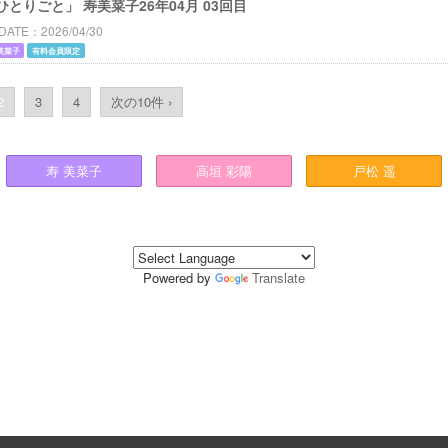
ひとりごと」 寿美菜子26年04月 03回目
DATE
2026/04/30
美菜子
有料会員限定
2
3
4
次の10件 ›
寿
美菜子
高垣
彩陽
戸松
遥
Powered by
Translate