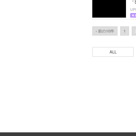
「
UP
寿 
‹ 前の10件
1
ALL