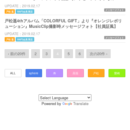
UPDATE
2019.02.17
メッセージフォト
戸松 遥
500円会員 限定
戸松遥4thアルバム「COLORFUL GIFT」より『オレンジレボリ
ューション』MusicClip撮影時メッセージフォト【社員証風】
UPDATE
2019.02.17
メッセージフォト
戸松 遥
500円会員 限定
‹ 前の20件
2
3
4
5
6
次の20件 ›
ALL
sphere
寿
高垣
戸松
豊崎
Powered by
Translate