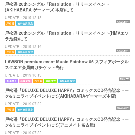
戸松遥 20thシングル「Resolution」リリースイベント
(AKIHABARA ゲーマーズ 本店)にて
UPDATE
2019.12.18
GALLERY
戸松 遥
有料会員 限定
戸松遥 20thシングル「Resolution」リリースイベント(HMVエソ
ラ池袋)にて
UPDATE
2019.12.16
GALLERY
戸松 遥
有料会員 限定
LAWSON premium event Music Rainbow 06 スフィアポータル
スクエア会員向けチケット先行
UPDATE
2019.10.13
TICKET
寿 美菜子
高垣 彩陽
戸松 遥
豊崎 愛生
有料会員 限定
戸松遥『DELUXE DELUXE HAPPY』コミックスCD発売記念トー
ク&ミニライブイベントにて(AKIHABARAゲーマーズ本店)
UPDATE
2019.07.22
GALLERY
戸松 遥
有料会員 限定
戸松遥『DELUXE DELUXE HAPPY』コミックスCD発売記念トー
ク&ミニライブイベントにて(アニメイト名古屋)
UPDATE
2019.07.22