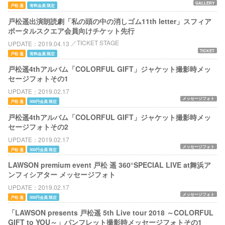
GALLERY
戸松 遥
有料会員 限定
戸松遥出演朗読劇「私の頭の中の消しゴム11th letter」スフィア
ポータルスクエア会員向けチケット先行
TICKET STAGE
UPDATE
2019.04.13
TICKET
戸松 遥
有料会員 限定
戸松遥4thアルバム「COLORFUL GIFT」ジャケット撮影時メッ
セージフォトその1
UPDATE
2019.02.17
メッセージフォト
戸松 遥
500円会員 限定
戸松遥4thアルバム「COLORFUL GIFT」ジャケット撮影時メッ
セージフォトその2
UPDATE
2019.02.17
メッセージフォト
戸松 遥
500円会員 限定
LAWSON premium event 戸松 遥 360°SPECIAL LIVE at舞浜ア
ンフィシアター メッセージフォト
UPDATE
2019.02.17
メッセージフォト
戸松 遥
500円会員 限定
「LAWSON presents 戸松遥 5th Live tour 2018 ～COLORFUL
GIFT to YOU～」パンフレット撮影時メッセージフォトその1