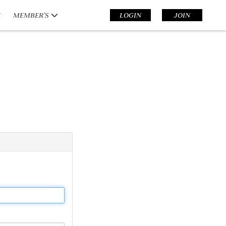
E
MEMBER’S
LOGIN
JOIN