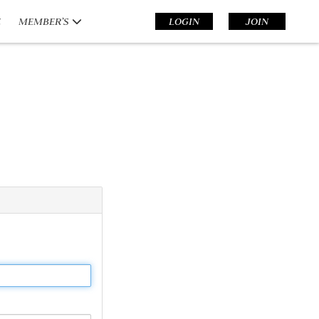
E
MEMBER’S
LOGIN
JOIN