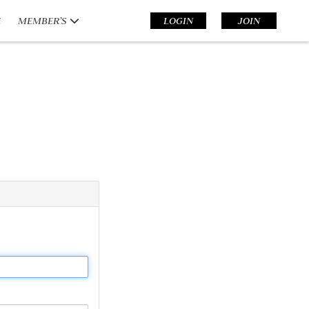
E
MEMBER’S
LOGIN
JOIN