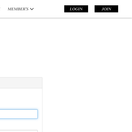
E
MEMBER’S
LOGIN
JOIN