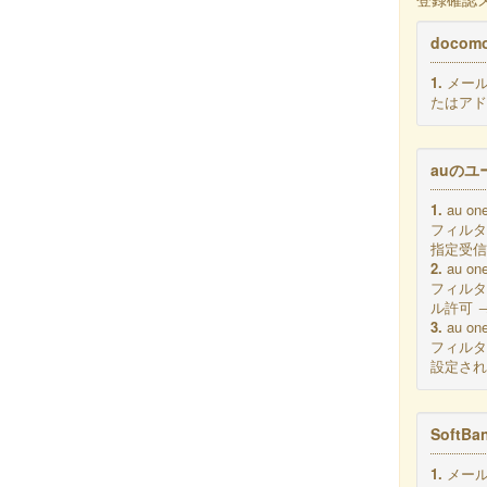
doco
1.
メール
たはアドレ
auのユ
1.
au 
フィルタ
指定受信リ
2.
au 
フィルタ
ル許可 →
3.
au 
フィルタ
設定され
SoftB
1.
メール