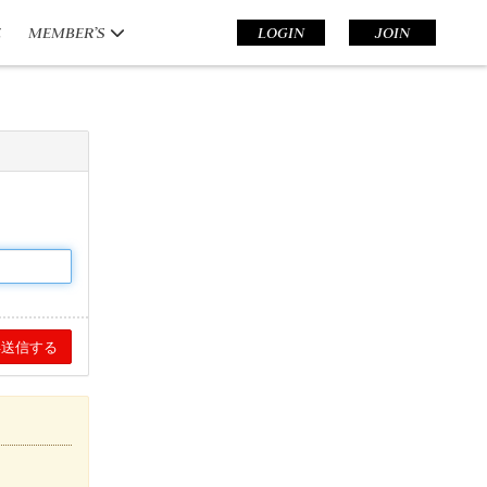
E
MEMBER’S
LOGIN
JOIN