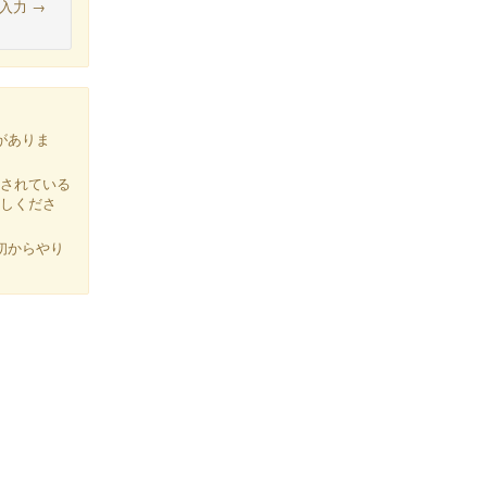
を入力 →
がありま
されている
試しくださ
初からやり