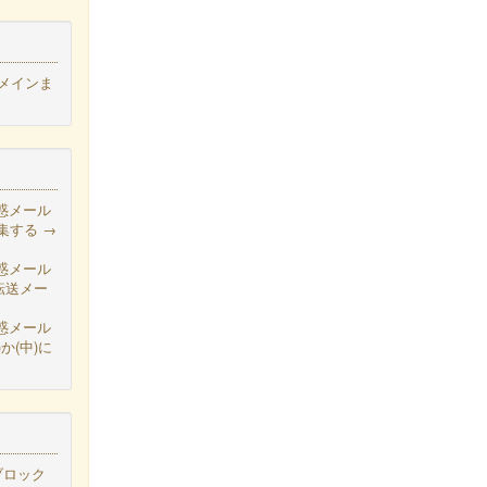
ドメインま
迷惑メール
集する →
迷惑メール
転送メー
迷惑メール
か(中)に
ブロック