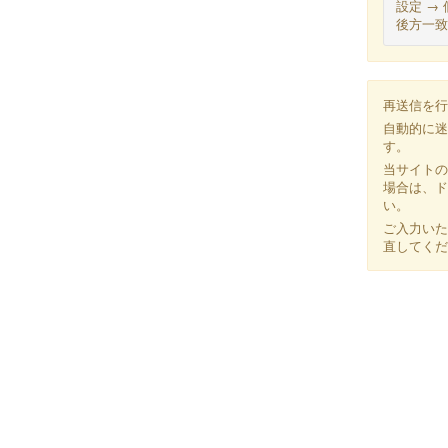
設定 → 
後方一致
再送信を行
自動的に迷
す。
当サイトの
場合は、ドメ
い。
ご入力いた
直してくだ