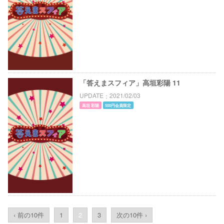
「答えまスフィア」高垣彩陽 11
UPDATE
2021/02/03
高垣 彩陽
500円会員限定
‹ 前の10件
1
2
3
次の10件 ›