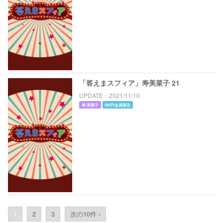
「答えまスフィア」寿美菜子 21
UPDATE
2021/11/10
寿 美菜子
500円会員限定
1
2
3
次の10件 ›