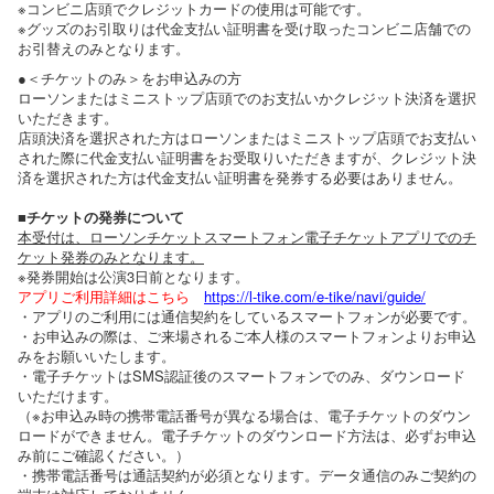
※コンビニ店頭でクレジットカードの使用は可能です。
※グッズのお引取りは代金支払い証明書を受け取ったコンビニ店舗での
お引替えのみとなります。
●＜チケットのみ＞をお申込みの方
ローソンまたはミニストップ店頭でのお支払いかクレジット決済を選択
いただきます。
店頭決済を選択された方はローソンまたはミニストップ店頭でお支払い
された際に代金支払い証明書をお受取りいただきますが、クレジット決
済を選択された方は代金支払い証明書を発券する必要はありません。
■チケットの発券について
本受付は、ローソンチケットスマートフォン電子チケットアプリでのチ
ケット発券のみとなります。
※発券開始は公演3日前となります。
アプリご利用詳細はこちら
https://l-tike.com/e-tike/navi/guide/
・アプリのご利用には通信契約をしているスマートフォンが必要です。
・お申込みの際は、ご来場されるご本人様のスマートフォンよりお申込
みをお願いいたします。
・電子チケットはSMS認証後のスマートフォンでのみ、ダウンロード
いただけます。
（※お申込み時の携帯電話番号が異なる場合は、電子チケットのダウン
ロードができません。電子チケットのダウンロード方法は、必ずお申込
み前にご確認ください。）
・携帯電話番号は通話契約が必須となります。データ通信のみご契約の