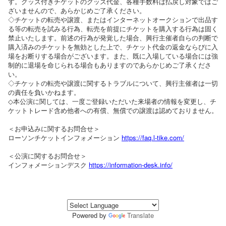
す。グッズ付きチケットのグッズ代金、各種手数料は払戻し対象ではご
ざいませんので、あらかじめご了承ください。
◇チケットの転売や譲渡、またはインターネットオークションで出品す
る等の転売を試みる行為、転売を前提にチケットを購入する行為は固く
禁止いたします。前述の行為が発覚した場合、興行主催者自らの判断で
購入済みのチケットを無効とした上で、チケット代金の返金ならびに入
場をお断りする場合がございます。また、既に入場している場合には強
制的に退場を命じられる場合もありますのであらかじめご了承くださ
い。
◇チケットの転売や譲渡に関するトラブルについて、興行主催者は一切
の責任を負いかねます。
◇本公演に関しては、一度ご登録いただいた来場者の情報を変更し、チ
ケットトレード含め他者への有償、無償での譲渡は認めておりません。
＜お申込みに関するお問合せ＞
ローソンチケットインフォメーション
https://faq.l-tike.com/
＜公演に関するお問合せ＞
インフォメーションデスク
https://information-desk.info/
Powered by
Translate