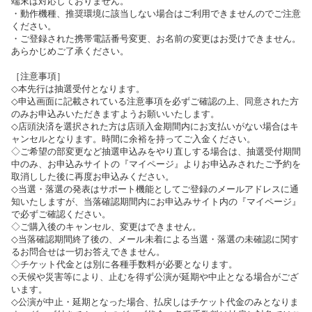
端末は対応しておりません。
・動作機種、推奨環境に該当しない場合はご利用できませんのでご注意
ください。
・ご登録された携帯電話番号変更、お名前の変更はお受けできません。
あらかじめご了承ください。
［注意事項］
◇本先行は抽選受付となります。
◇申込画面に記載されている注意事項を必ずご確認の上、同意された方
のみお申込みいただきますようお願いいたします。
◇店頭決済を選択された方は店頭入金期間内にお支払いがない場合はキ
ャンセルとなります。時間に余裕を持ってご入金ください。
◇ご希望の部変更など抽選申込みをやり直しする場合は、抽選受付期間
中のみ、お申込みサイトの『マイページ』よりお申込みされたご予約を
取消しした後に再度お申込みください。
◇当選・落選の発表はサポート機能としてご登録のメールアドレスに通
知いたしますが、当落確認期間内にお申込みサイト内の『マイページ』
で必ずご確認ください。
◇ご購入後のキャンセル、変更はできません。
◇当落確認期間終了後の、メール未着による当選・落選の未確認に関す
るお問合せは一切お答えできません。
◇チケット代金とは別に各種手数料が必要となります。
◇天候や災害等により、止むを得ず公演が延期や中止となる場合がござ
います。
◇公演が中止・延期となった場合、払戻しはチケット代金のみとなりま