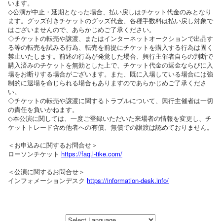
います。
◇公演が中止・延期となった場合、払い戻しはチケット代金のみとなり
ます。グッズ付きチケットのグッズ代金、各種手数料は払い戻し対象で
はございませんので、あらかじめご了承ください。
◇チケットの転売や譲渡、またはインターネットオークションで出品す
る等の転売を試みる行為、転売を前提にチケットを購入する行為は固く
禁止いたします。前述の行為が発覚した場合、興行主催者自らの判断で
購入済みのチケットを無効とした上で、チケット代金の返金ならびに入
場をお断りする場合がございます。また、既に入場している場合には強
制的に退場を命じられる場合もありますのであらかじめご了承くださ
い。
◇チケットの転売や譲渡に関するトラブルについて、興行主催者は一切
の責任を負いかねます。
◇本公演に関しては、一度ご登録いただいた来場者の情報を変更し、チ
ケットトレード含め他者への有償、無償での譲渡は認めておりません。
＜お申込みに関するお問合せ＞
ローソンチケット
https://faq.l-tike.com/
＜公演に関するお問合せ＞
インフォメーションデスク
https://information-desk.info/