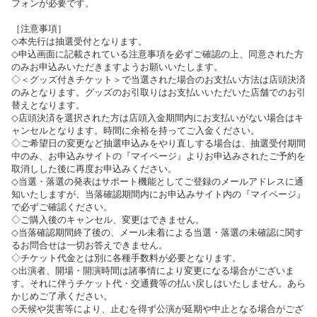
フォンが必要です。
［注意事項］
◇本先行は抽選受付となります。
◇申込画面に記載されている注意事項を必ずご確認の上、同意された方
のみお申込みいただきますようお願いいたします。
◇＜グッズ付きチケット＞で当選された場合のお支払い方法は店頭決済
のみとなります。グッズのお引取りはお支払いいただいた店舗でのお引
替えとなります。
◇店頭決済を選択された方は店頭入金期間内にお支払いがない場合はキ
ャンセルとなります。時間に余裕を持ってご入金ください。
◇ご希望日の変更など抽選申込みをやり直しする場合は、抽選受付期間
中のみ、お申込みサイトの『マイページ』よりお申込みされたご予約を
取消しした後に再度お申込みください。
◇当選・落選の発表はサポート機能としてご登録のメールアドレスに通
知いたしますが、当落確認期間内にお申込みサイト内の『マイページ』
で必ずご確認ください。
◇ご購入後のキャンセル、変更はできません。
◇当落確認期間終了後の、メール未着による当選・落選の未確認に関す
るお問合せは一切お答えできません。
◇チケット代金とは別に各種手数料が必要となります。
◇出演者、開場・開演時間は諸事情により変更になる場合がございま
す。それに伴うチケット代・交通費等の払い戻しはいたしません。あら
かじめご了承ください。
◇天候や災害等により、止むを得ず公演が延期や中止となる場合がござ