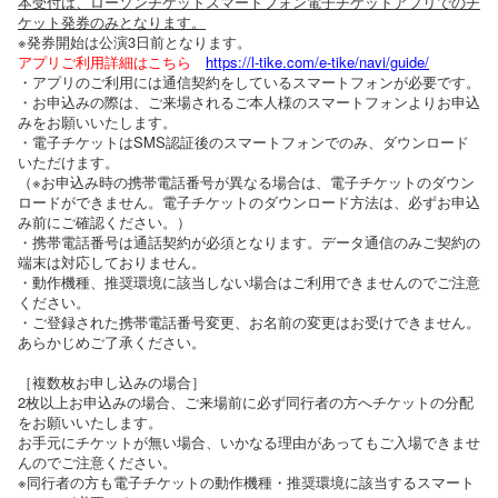
本受付は、ローソンチケットスマートフォン電子チケットアプリでのチ
ケット発券のみとなります。
※発券開始は公演3日前となります。
アプリご利用詳細はこちら
https://l-tike.com/e-tike/navi/guide/
・アプリのご利用には通信契約をしているスマートフォンが必要です。
・お申込みの際は、ご来場されるご本人様のスマートフォンよりお申込
みをお願いいたします。
・電子チケットはSMS認証後のスマートフォンでのみ、ダウンロード
いただけます。
（※お申込み時の携帯電話番号が異なる場合は、電子チケットのダウン
ロードができません。電子チケットのダウンロード方法は、必ずお申込
み前にご確認ください。）
・携帯電話番号は通話契約が必須となります。データ通信のみご契約の
端末は対応しておりません。
・動作機種、推奨環境に該当しない場合はご利用できませんのでご注意
ください。
・ご登録された携帯電話番号変更、お名前の変更はお受けできません。
あらかじめご了承ください。
［複数枚お申し込みの場合］
2枚以上お申込みの場合、ご来場前に必ず同行者の方へチケットの分配
をお願いいたします。
お手元にチケットが無い場合、いかなる理由があってもご入場できませ
んのでご注意ください。
※同行者の方も電子チケットの動作機種・推奨環境に該当するスマート