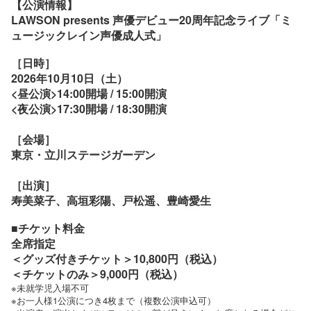
【公演情報】
LAWSON presents
声優デビュー20周年記念ライブ「ミ
ュージックレイン声優成人式」
［日時］
2026年10月10日（土）
<昼公演>14:00開場 / 15:00開演
<夜公演>17:30開場 / 18:30開演
［会場］
東京・立川ステージガーデン
［出演］
寿美菜子、高垣彩陽、戸松遥、豊崎愛生
■チケット料金
全席指定
＜グッズ付きチケット＞10,800円（税込）
＜チケットのみ＞9,000円（税込）
※未就学児入場不可
※お一人様1公演につき4枚まで（複数公演申込可）