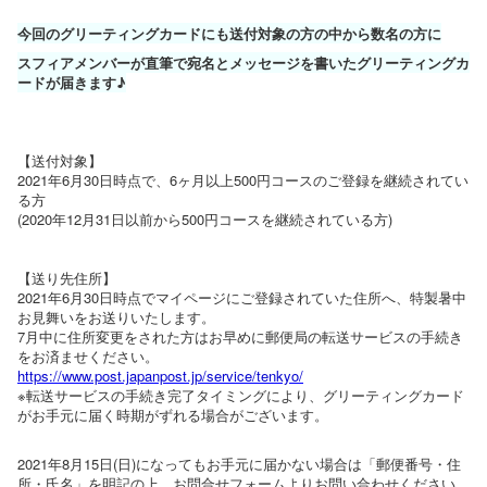
今回のグリーティングカードにも送付対象の方の中から数名の方に
スフィアメンバーが直筆で宛名とメッセージを書いたグリーティングカ
ードが届きます♪
【送付対象】
2021年6月30日時点で、6ヶ月以上500円コースのご登録を継続されてい
る方
(2020年12月31日以前から500円コースを継続されている方)
【送り先住所】
2021年6月30日時点でマイページにご登録されていた住所へ、特製暑中
お見舞いをお送りいたします。
7月中に住所変更をされた方はお早めに郵便局の転送サービスの手続き
をお済ませください。
https://www.post.japanpost.jp/service/tenkyo/
※転送サービスの手続き完了タイミングにより、グリーティングカード
がお手元に届く時期がずれる場合がございます。
2021年8月15日(日)になってもお手元に届かない場合は「郵便番号・住
所・氏名」を明記の上、お問合せフォームよりお問い合わせください。