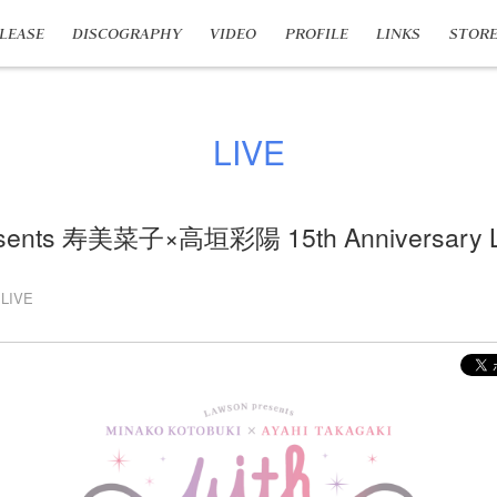
LEASE
DISCOGRAPHY
VIDEO
PROFILE
LINKS
STOR
LIVE
sents 寿美菜子×高垣彩陽 15th Anniversary L
LIVE