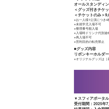
オールスタンディン
＜グッズ付きチケット
＜チケットのみ＞9,
※お一人様1公演につき
※未就学児入場不可
※整理番号順入場
※入場時ドリンク代別途6
※再入場不可
※営利目的の転売禁止
■グッズ内容
リボンキーホルダー
※オリジナルグッズは［
▼スフィアポータル
受付期間：2025年7
結果確認・入金期間：2