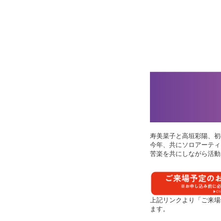
寿美菜子と高垣彩陽、初
今年、共にソロアーティ
​苦楽を共にしながら活
上記リンクより「ご来場
ます。