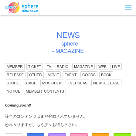
NEWS
- sphere
- MAGAZINE
MEMBER
TICKET
TV
RADIO
MAGAZINE
WEB
LIVE
RELEASE
OTHER
MOVIE
EVENT
GOODS
BOOK
STORE
STAGE
MUSICCLIP
OVERSEAS
NEW RELEASE
NOTICE
MEMBER_CONTENTS
Coming Soon!!
該当のコンテンツはまだ登録されていません。
恐れ入りますが、もう少々お待ち下さい。