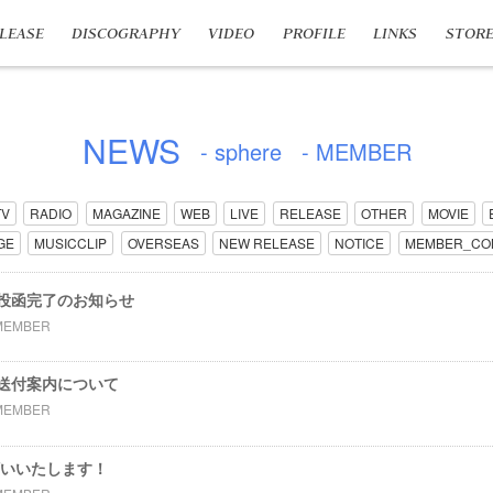
LEASE
DISCOGRAPHY
VIDEO
PROFILE
LINKS
STOR
NEWS
- sphere
- MEMBER
TV
RADIO
MAGAZINE
WEB
LIVE
RELEASE
OTHER
MOVIE
GE
MUSICCLIP
OVERSEAS
NEW RELEASE
NOTICE
MEMBER_CO
投函完了のお知らせ
MEMBER
送付案内について
MEMBER
願いいたします！