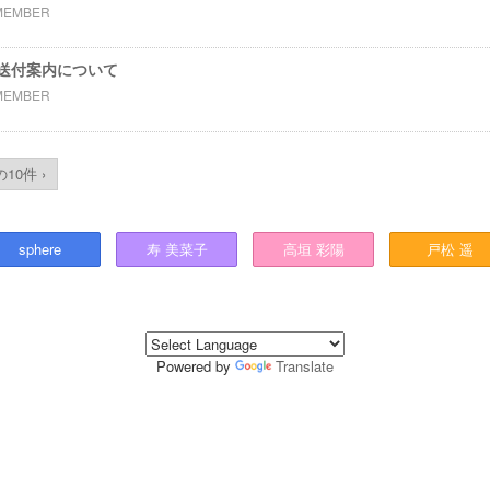
MEMBER
送付案内について
MEMBER
10件 ›
sphere
寿
美菜子
高垣
彩陽
戸松
遥
Powered by
Translate