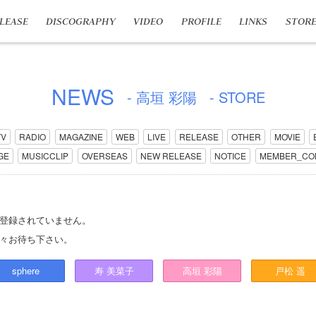
LEASE
DISCOGRAPHY
VIDEO
PROFILE
LINKS
STOR
NEWS
- 高垣 彩陽
- STORE
TV
RADIO
MAGAZINE
WEB
LIVE
RELEASE
OTHER
MOVIE
GE
MUSICCLIP
OVERSEAS
NEW RELEASE
NOTICE
MEMBER_CO
登録されていません。
々お待ち下さい。
sphere
寿
美菜子
高垣
彩陽
戸松
遥