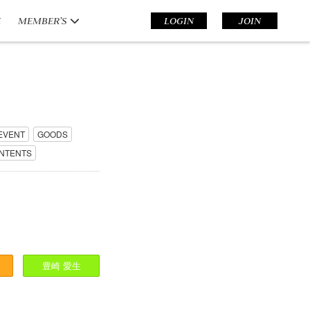
E
MEMBER’S
LOGIN
JOIN
EVENT
GOODS
NTENTS
豊崎
愛生