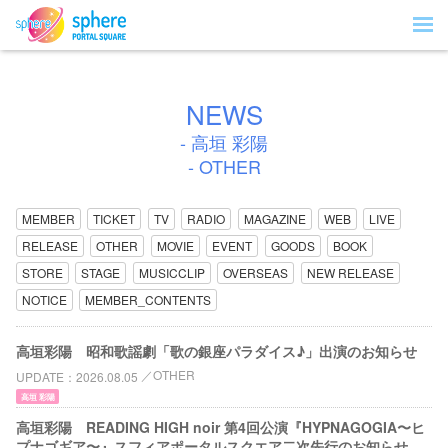
NEWS
- 高垣 彩陽
- OTHER
MEMBER
TICKET
TV
RADIO
MAGAZINE
WEB
LIVE
RELEASE
OTHER
MOVIE
EVENT
GOODS
BOOK
STORE
STAGE
MUSICCLIP
OVERSEAS
NEW RELEASE
NOTICE
MEMBER_CONTENTS
高垣彩陽 昭和歌謡劇「歌の銀座パラダイス♪」出演のお知らせ
OTHER
UPDATE
2026.08.05
高垣 彩陽
高垣彩陽 READING HIGH noir 第4回公演『HYPNAGOGIA〜ヒ
プナゴギア〜』スフィアポータルスクエア二次先行のお知らせ