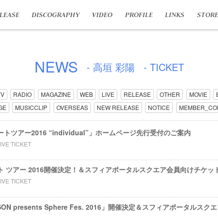
LEASE
DISCOGRAPHY
VIDEO
PROFILE
LINKS
STOR
NEWS
- 高垣 彩陽
- TICKET
TV
RADIO
MAGAZINE
WEB
LIVE
RELEASE
OTHER
MOVIE
GE
MUSICCLIP
OVERSEAS
NEW RELEASE
NOTICE
MEMBER_CO
トツアー2016 “individual”」ホームページ先行受付のご案内
IVE TICKET
ート ツアー 2016開催決定！＆スフィアポータルスクエア会員向けチケ
IVE TICKET
WSON presents Sphere Fes. 2016」開催決定＆スフィアポータ