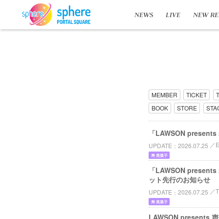
NEWS
LIVE
NEW RE
MEMBER
TICKET
BOOK
STORE
STA
「LAWSON pres
UPDATE
2026.07.25
寿 美菜子
「LAWSON pres
ット先行のお知らせ
UPDATE
2026.07.25
寿 美菜子
LAWSON pres