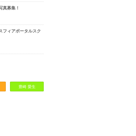
ア」写真募集！
エア」スフィアポータルスク
豊崎
愛生