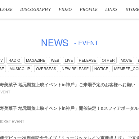
LEASE
DISCOGRAPHY
VIDEO
PROFILE
LINKS
STOR
NEWS
- EVENT
TV
RADIO
MAGAZINE
WEB
LIVE
RELEASE
OTHER
MOVIE
GE
MUSICCLIP
OVERSEAS
NEW RELEASE
NOTICE
MEMBER_CO
ents 寿美菜⼦ 地元凱旋上映イベントin神⼾」ご来場予定のお客様へお願い
EVENT
ents 寿美菜⼦ 地元凱旋上映イベントin神⼾」開催決定！&スフィアポー
TICKET EVENT
ents 声優デビュー20周年記念ライブ「ミュージックレイン声優成人式」 ご