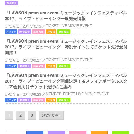
寿 美菜子
「LAWSON premium event ミュージックレインフェスティバル
2017」ライブ・ビューイング一般発売情報
TICKET LIVE MOVIE EVENT
UPDATE
2017.10.13
スフィア
寿 美菜子
高垣 彩陽
戸松 遥
豊崎 愛生
『LAWSON premium event ミュージックレインフェスティバル
2017』ライブ・ビューイング 特設サイトにてチケット先行受付
開始！
TICKET LIVE MOVIE EVENT
UPDATE
2017.09.27
スフィア
寿 美菜子
高垣 彩陽
戸松 遥
豊崎 愛生
「LAWSON premium event ミュージックレインフェスティバル
2017」ライブ・ビューイング開催決定！＆スフィアポータルスク
エア会員向けチケット先行のご案内
MEMBER TICKET LIVE MOVIE EVENT
UPDATE
2017.09.23
スフィア
寿 美菜子
高垣 彩陽
戸松 遥
豊崎 愛生
1
2
3
次の10件 ›