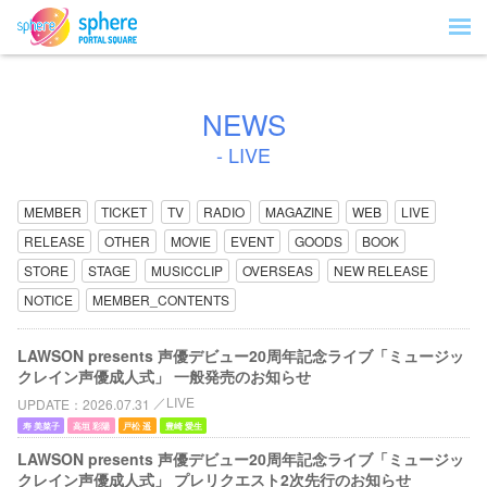
NEWS
- LIVE
MEMBER
TICKET
TV
RADIO
MAGAZINE
WEB
LIVE
RELEASE
OTHER
MOVIE
EVENT
GOODS
BOOK
STORE
STAGE
MUSICCLIP
OVERSEAS
NEW RELEASE
NOTICE
MEMBER_CONTENTS
LAWSON presents 声優デビュー20周年記念ライブ「ミュージッ
クレイン声優成人式」 一般発売のお知らせ
LIVE
UPDATE
2026.07.31
寿 美菜子
高垣 彩陽
戸松 遥
豊崎 愛生
LAWSON presents 声優デビュー20周年記念ライブ「ミュージッ
クレイン声優成人式」 プレリクエスト2次先行のお知らせ