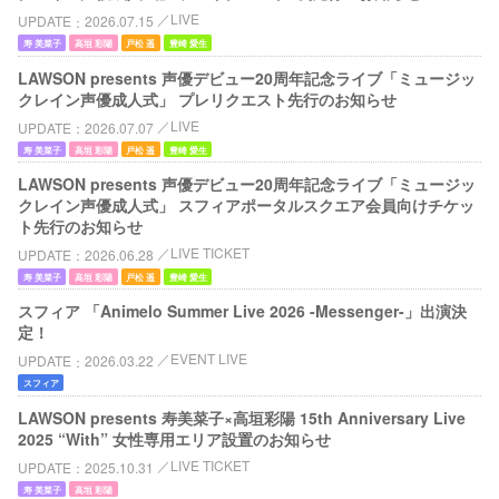
LIVE
UPDATE
2026.07.15
寿 美菜子
高垣 彩陽
戸松 遥
豊崎 愛生
LAWSON presents 声優デビュー20周年記念ライブ「ミュージッ
クレイン声優成人式」 プレリクエスト先行のお知らせ
LIVE
UPDATE
2026.07.07
寿 美菜子
高垣 彩陽
戸松 遥
豊崎 愛生
LAWSON presents 声優デビュー20周年記念ライブ「ミュージッ
クレイン声優成人式」 スフィアポータルスクエア会員向けチケッ
ト先行のお知らせ
LIVE TICKET
UPDATE
2026.06.28
寿 美菜子
高垣 彩陽
戸松 遥
豊崎 愛生
スフィア 「Animelo Summer Live 2026 -Messenger-」出演決
定！
EVENT LIVE
UPDATE
2026.03.22
スフィア
LAWSON presents 寿美菜子×高垣彩陽 15th Anniversary Live
2025 “With” 女性専用エリア設置のお知らせ
LIVE TICKET
UPDATE
2025.10.31
寿 美菜子
高垣 彩陽