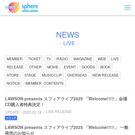
NEWS
- LIVE
MEMBER
TICKET
TV
RADIO
MAGAZINE
WEB
LIVE
RELEASE
OTHER
MOVIE
EVENT
GOODS
BOOK
STORE
STAGE
MUSICCLIP
OVERSEAS
NEW RELEASE
NOTICE
MEMBER_CONTENTS
LAWSON presents スフィアライブ2025 「Welcome!!!!!」会場
CD購入者特典決定！
LIVE RELEASE
UPDATE
2025.02.18
スフィア
LAWSON presents スフィアライブ2025 「Welcome!!!!!」 一般
発売のお知らせ