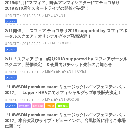
2019年2月にスフィア、舞浜アンフィシアターにてチョコ祭り
2019＆10周年スタートライブの開催が決定！
LIVE EVENT
UPDATE
2018.08.05
スフィア
2/11開催、「スフィア チョコ祭り2018 supported by スフィアポ
ータルスクエア」オリジナルグッズ発売決定！
EVENT GOODS
UPDATE
2018.02.09
スフィア
2/11「スフィア チョコ祭り2018 supported by スフィアポータル
スクエア」開催決定！＆会員向けチケット先行のお知らせ
MEMBER EVENT TICKET
UPDATE
2017.12.13
スフィア
「LAWSON premium event ミュージックレインフェスティバル
2017」 Loppi・HMVにてオフィシャルグッズ事後販売決定！
LIVE EVENT GOODS
UPDATE
2017.10.23
スフィア
寿 美菜子
高垣 彩陽
戸松 遥
豊崎 愛生
「LAWSON premium event ミュージックレインフェスティバル
2017」本公演及びライブ・ビューイング、台風接近に伴うご来場
に関して