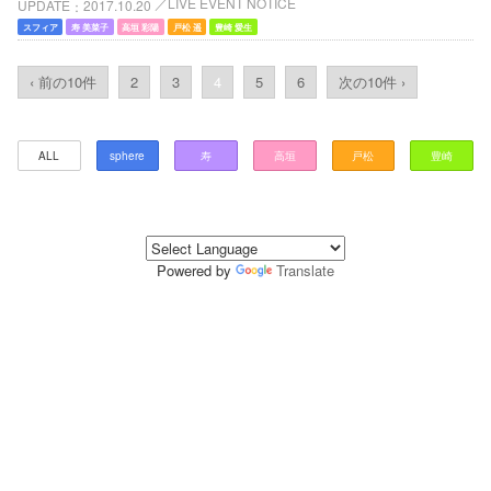
LIVE EVENT NOTICE
UPDATE
2017.10.20
スフィア
寿 美菜子
高垣 彩陽
戸松 遥
豊崎 愛生
‹ 前の10件
2
3
4
5
6
次の10件 ›
ALL
sphere
寿
高垣
戸松
豊崎
Powered by
Translate