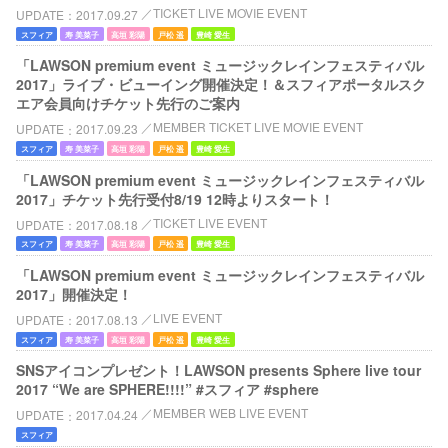
TICKET LIVE MOVIE EVENT
UPDATE
2017.09.27
スフィア
寿 美菜子
高垣 彩陽
戸松 遥
豊崎 愛生
「LAWSON premium event ミュージックレインフェスティバル
2017」ライブ・ビューイング開催決定！＆スフィアポータルスク
エア会員向けチケット先行のご案内
MEMBER TICKET LIVE MOVIE EVENT
UPDATE
2017.09.23
スフィア
寿 美菜子
高垣 彩陽
戸松 遥
豊崎 愛生
「LAWSON premium event ミュージックレインフェスティバル
2017」チケット先行受付8/19 12時よりスタート！
TICKET LIVE EVENT
UPDATE
2017.08.18
スフィア
寿 美菜子
高垣 彩陽
戸松 遥
豊崎 愛生
「LAWSON premium event ミュージックレインフェスティバル
2017」開催決定！
LIVE EVENT
UPDATE
2017.08.13
スフィア
寿 美菜子
高垣 彩陽
戸松 遥
豊崎 愛生
SNSアイコンプレゼント！LAWSON presents Sphere live tour
2017 “We are SPHERE!!!!” #スフィア #sphere
MEMBER WEB LIVE EVENT
UPDATE
2017.04.24
スフィア