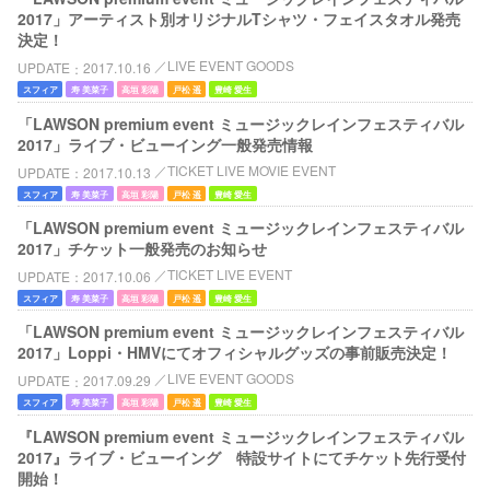
2017」アーティスト別オリジナルTシャツ・フェイスタオル発売
決定！
LIVE EVENT GOODS
UPDATE
2017.10.16
スフィア
寿 美菜子
高垣 彩陽
戸松 遥
豊崎 愛生
「LAWSON premium event ミュージックレインフェスティバル
2017」ライブ・ビューイング一般発売情報
TICKET LIVE MOVIE EVENT
UPDATE
2017.10.13
スフィア
寿 美菜子
高垣 彩陽
戸松 遥
豊崎 愛生
「LAWSON premium event ミュージックレインフェスティバル
2017」チケット一般発売のお知らせ
TICKET LIVE EVENT
UPDATE
2017.10.06
スフィア
寿 美菜子
高垣 彩陽
戸松 遥
豊崎 愛生
「LAWSON premium event ミュージックレインフェスティバル
2017」Loppi・HMVにてオフィシャルグッズの事前販売決定！
LIVE EVENT GOODS
UPDATE
2017.09.29
スフィア
寿 美菜子
高垣 彩陽
戸松 遥
豊崎 愛生
『LAWSON premium event ミュージックレインフェスティバル
2017』ライブ・ビューイング 特設サイトにてチケット先行受付
開始！