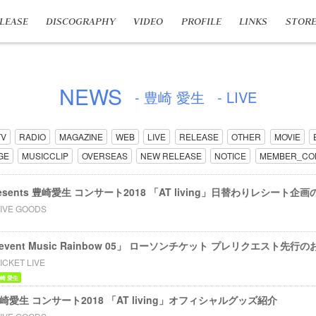
LEASE
DISCOGRAPHY
VIDEO
PROFILE
LINKS
STOR
NEWS
- 豊崎 愛生
- LIVE
TV
RADIO
MAGAZINE
WEB
LIVE
RELEASE
OTHER
MOVIE
GE
MUSICCLIP
OVERSEAS
NEW RELEASE
NOTICE
MEMBER_CO
resents 豊崎愛生 コンサート2018 「AT living」日替わりレシート企
LIVE GOODS
m event Music Rainbow 05」 ローソンチケット プレリクエスト先行
ICKET LIVE
崎 愛生
s 豊崎愛生 コンサート2018 「AT living」オフィシャルグッズ紹介