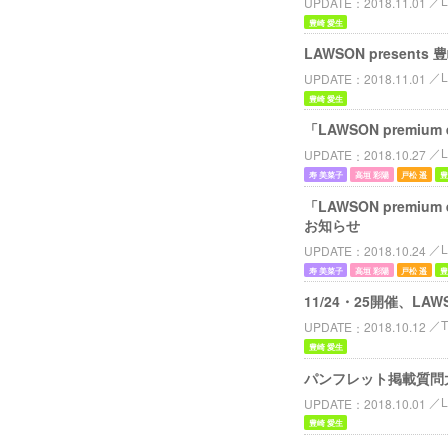
UPDATE
2018.11.01
豊崎 愛生
LAWSON presen
UPDATE
2018.11.01
豊崎 愛生
「LAWSON premiu
UPDATE
2018.10.27
寿 美菜子
高垣 彩陽
戸松 遥
豊
「LAWSON premi
お知らせ
L
UPDATE
2018.10.24
寿 美菜子
高垣 彩陽
戸松 遥
豊
11/24・25開催、LAW
T
UPDATE
2018.10.12
豊崎 愛生
パンフレット掲載質問大募集！
UPDATE
2018.10.01
豊崎 愛生