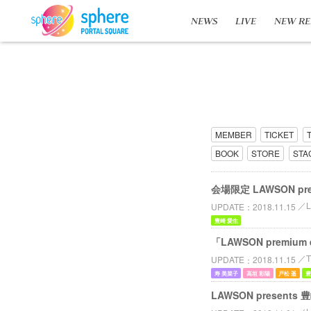
NEWS
LIVE
NEW RE
MEMBER
TICKET
BOOK
STORE
STA
会場限定 LAWSON p
UPDATE
2018.11.15
豊崎 愛生
「LAWSON premiu
T
UPDATE
2018.11.15
寿 美菜子
高垣 彩陽
戸松 遥
豊
LAWSON present