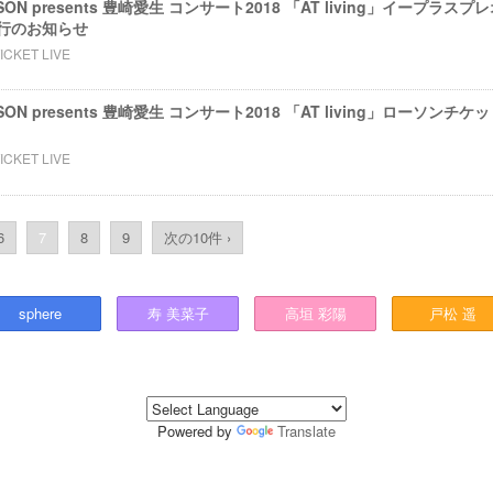
WSON presents 豊崎愛生 コンサート2018 「AT living」イープ
行のお知らせ
ICKET LIVE
WSON presents 豊崎愛生 コンサート2018 「AT living」ローソン
ICKET LIVE
6
7
8
9
次の10件 ›
sphere
寿
美菜子
高垣
彩陽
戸松
遥
Powered by
Translate