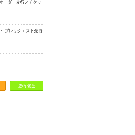
ラスプレオーダー先行／チケッ
チケット プレリクエスト先行
豊崎
愛生