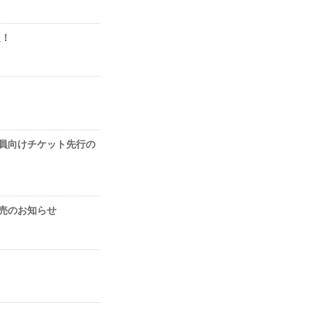
定！
エア会員向けチケット先行の
般発売のお知らせ