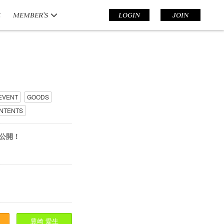
E
MEMBER’S
LOGIN
JOIN
EVENT
GOODS
NTENTS
大公開！
豊崎
愛生