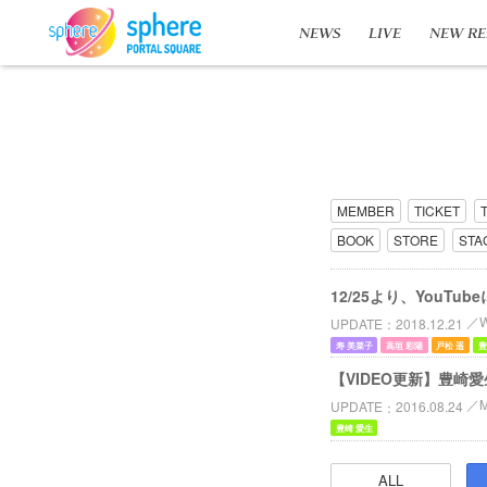
NEWS
LIVE
NEW RE
MEMBER
TICKET
BOOK
STORE
STA
12/25より、You
UPDATE
2018.12.21
寿 美菜子
高垣 彩陽
戸松 遥
豊
【VIDEO更新】豊崎愛生「
UPDATE
2016.08.24
豊崎 愛生
ALL