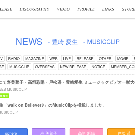
LEASE
DISCOGRAPHY
VIDEO
PROFILE
LINKS
STOR
NEWS
- 豊崎 愛生
- MUSICCLIP
TV
RADIO
MAGAZINE
WEB
LIVE
RELEASE
OTHER
MOVIE
GE
MUSICCLIP
OVERSEAS
NEW RELEASE
NOTICE
MEMBER_CO
Tubeにて寿美菜子・高垣彩陽・戸松遥・豊崎愛生 ミュージックビデオ一挙
WEB MUSICCLIP
崎 愛生
walk on Believer♪」のMusicClipを掲載しました。
MUSICCLIP
sphere
寿
美菜子
高垣
彩陽
戸松
遥