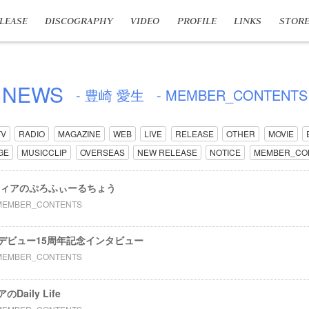
LEASE
DISCOGRAPHY
VIDEO
PROFILE
LINKS
STOR
NEWS
- 豊崎 愛生
- MEMBER_CONTENTS
TV
RADIO
MAGAZINE
WEB
LIVE
RELEASE
OTHER
MOVIE
GE
MUSICCLIP
OVERSEAS
NEW RELEASE
NOTICE
MEMBER_CO
フィアのぷろふぃーるちょう
MEMBER_CONTENTS
デビュー15周年記念インタビュー
MEMBER_CONTENTS
aily Life