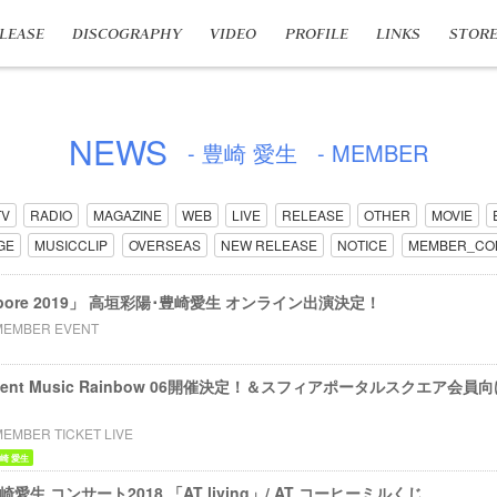
LEASE
DISCOGRAPHY
VIDEO
PROFILE
LINKS
STOR
NEWS
- 豊崎 愛生
- MEMBER
TV
RADIO
MAGAZINE
WEB
LIVE
RELEASE
OTHER
MOVIE
GE
MUSICCLIP
OVERSEAS
NEW RELEASE
NOTICE
MEMBER_CO
ngapore 2019」 高垣彩陽･豊崎愛生 オンライン出演決定！
MEMBER EVENT
m event Music Rainbow 06開催決定！＆スフィアポータルスクエア
MEMBER TICKET LIVE
崎 愛生
 豊崎愛生 コンサート2018 「AT living」/ AT コーヒーミルくじ