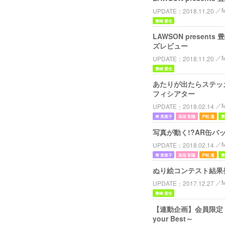
UPDATE
2018.11.20
豊崎 愛生
LAWSON presen
ズレビュー
UPDATE
2018.11.20
豊崎 愛生
あたりが出たらステッカープレ
フィシアター
UPDATE
2018.02.14
寿 美菜子
高垣 彩陽
戸松 遥
豊
写真が動く!?AR缶バッジ登
UPDATE
2018.02.14
寿 美菜子
高垣 彩陽
戸松 遥
豊
ぬり絵コンテスト結果発表！ / 
UPDATE
2017.12.27
豊崎 愛生
【連動企画】会員限定？QRコー
your Best～