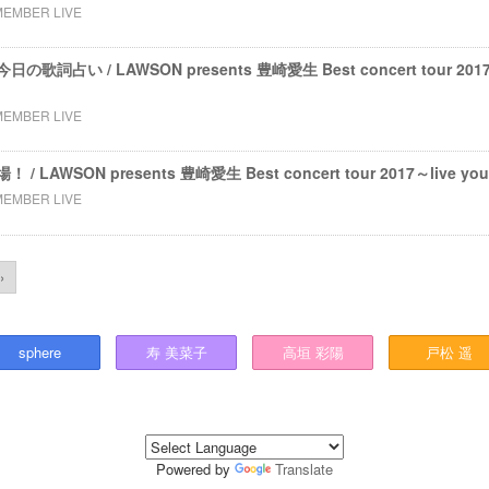
MEMBER LIVE
占い / LAWSON presents 豊崎愛生 Best concert tour 2017～l
MEMBER LIVE
LAWSON presents 豊崎愛生 Best concert tour 2017～live yo
MEMBER LIVE
›
sphere
寿
美菜子
高垣
彩陽
戸松
遥
Powered by
Translate