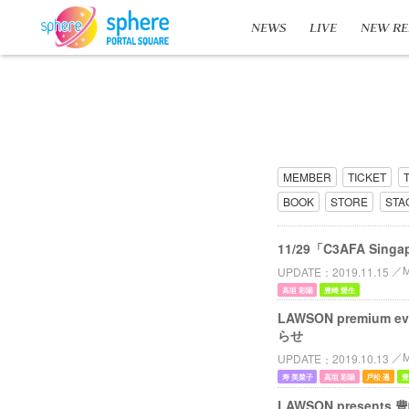
NEWS
LIVE
NEW RE
MEMBER
TICKET
BOOK
STORE
STA
11/29「C3AFA Si
UPDATE
2019.11.15
高垣 彩陽
豊崎 愛生
LAWSON premiu
らせ
UPDATE
2019.10.13
寿 美菜子
高垣 彩陽
戸松 遥
豊
LAWSON presents