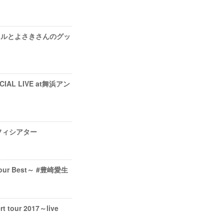
バーチャルとよさきさんのグッ
IAL LIVE at舞浜アン
アンフィシアター
your Best～ #豊崎愛生
our 2017～live