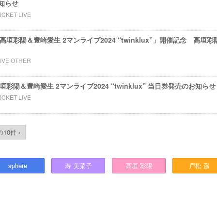
知らせ
ICKET LIVE
nts 高垣彩陽＆豊崎愛生 2マンライブ2024 “twinklux”」開催記念 高
LIVE OTHER
s 高垣彩陽＆豊崎愛生 2マンライブ2024 “twinklux” 当日券発売のお知らせ
ICKET LIVE
10件 ›
sphere
寿
美菜子
高垣
彩陽
戸松
遥