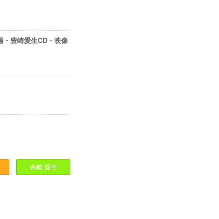
垣彩陽・豊崎愛生CD・映像
豊崎
愛生