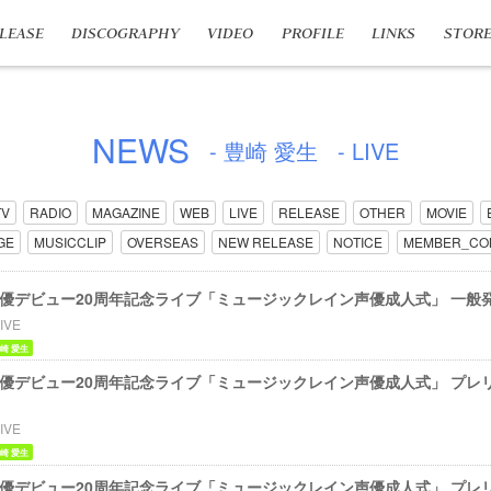
LEASE
DISCOGRAPHY
VIDEO
PROFILE
LINKS
STOR
NEWS
- 豊崎 愛生
- LIVE
TV
RADIO
MAGAZINE
WEB
LIVE
RELEASE
OTHER
MOVIE
GE
MUSICCLIP
OVERSEAS
NEW RELEASE
NOTICE
MEMBER_CO
nts 声優デビュー20周年記念ライブ「ミュージックレイン声優成人式」 一
IVE
崎 愛生
nts 声優デビュー20周年記念ライブ「ミュージックレイン声優成人式」 プ
IVE
崎 愛生
ents 声優デビュー20周年記念ライブ「ミュージックレイン声優成人式」 プ