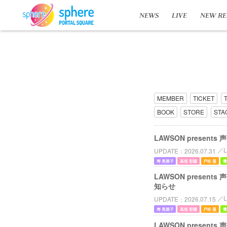
NEWS
LIVE
NEW RE
MEMBER
TICKET
BOOK
STORE
STA
LAWSON prese
L
UPDATE
2026.07.31
寿 美菜子
高垣 彩陽
戸松 遥
豊
LAWSON prese
知らせ
L
UPDATE
2026.07.15
寿 美菜子
高垣 彩陽
戸松 遥
豊
LAWSON pres