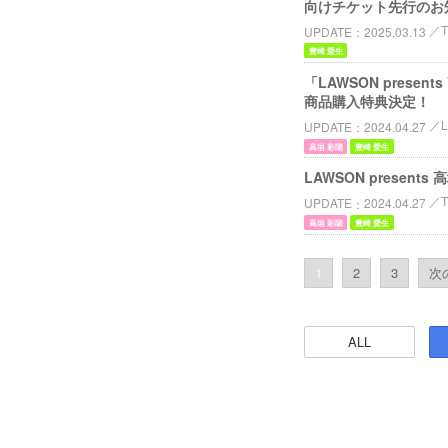
向けチケット先行のお
T
UPDATE
2025.03.13
豊崎 愛生
「LAWSON prese
商品購入特典決定！
UPDATE
2024.04.27
高垣 彩陽
豊崎 愛生
LAWSON present
T
UPDATE
2024.04.27
高垣 彩陽
豊崎 愛生
1
2
3
次の
ALL