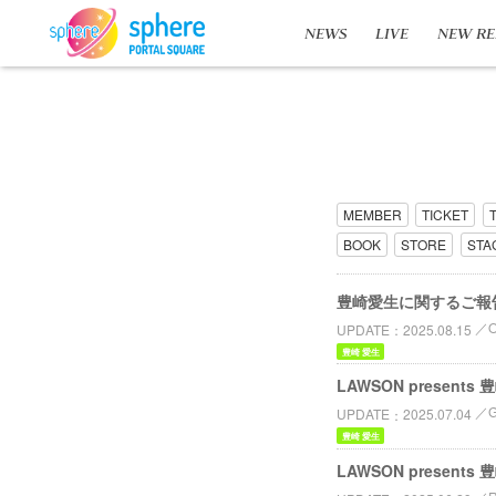
NEWS
LIVE
NEW RE
MEMBER
TICKET
BOOK
STORE
STA
豊崎愛生に関するご報
UPDATE
2025.08.15
豊崎 愛生
LAWSON presents
UPDATE
2025.07.04
豊崎 愛生
LAWSON presents