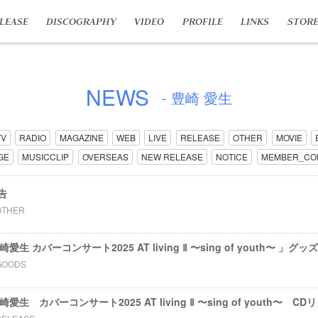
LEASE
DISCOGRAPHY
VIDEO
PROFILE
LINKS
STOR
NEWS
- 豊崎 愛生
TV
RADIO
MAGAZINE
WEB
LIVE
RELEASE
OTHER
MOVIE
GE
MUSICCLIP
OVERSEAS
NEW RELEASE
NOTICE
MEMBER_CO
告
OTHER
 豊崎愛⽣ カバーコンサート2025 AT living Ⅱ 〜sing of youth〜
GOODS
 豊崎愛生 カバーコンサート2025 AT living Ⅱ 〜sing of youth〜 