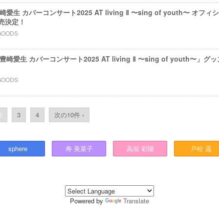
 豊崎愛⽣ カバーコンサート2025 AT living Ⅱ 〜sing of youth〜
売決定！
GOODS
ts 豊崎愛⽣ カバーコンサート2025 AT living Ⅱ 〜sing of youth
GOODS
2
3
4
次の10件 ›
sphere
寿
美菜子
高垣
彩陽
戸松
遥
Powered by
Translate