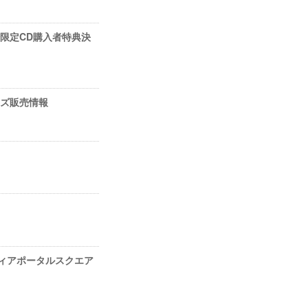
」 会場限定CD購入者特典決
場グッズ販売情報
h〜」スフィアポータルスクエア