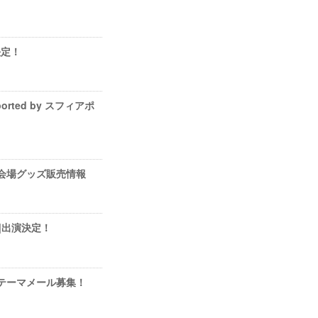
決定！
rted by スフィアポ
エア』会場グッズ販売情報
Y2]出演決定！
エア」テーマメール募集！