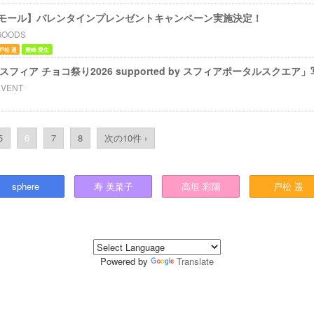
モール】バレンタインプレンゼントキャンペーン実施決定！
GOODS
戸松 遥
豊崎 愛生
nts スフィア チョコ祭り2026 supported by スフィアポータルスクエ
EVENT
5
6
7
8
次の10件 ›
sphere
寿
美菜子
高垣
彩陽
戸松
遥
Powered by
Translate