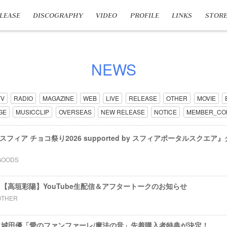
LEASE
DISCOGRAPHY
VIDEO
PROFILE
LINKS
STOR
NEWS
TV
RADIO
MAGAZINE
WEB
LIVE
RELEASE
OTHER
MOVIE
GE
MUSICCLIP
OVERSEAS
NEW RELEASE
NOTICE
MEMBER_CO
nts スフィア チョコ祭り2026 supported by スフィアポータルスク
GOODS
0～【高垣彩陽】YouTube生配信＆アフタートークのお知らせ
OTHER
eat. 城田優「愛のファンファーレ/魔法の音」先着購入者特典が決定！