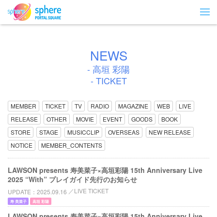
NEWS
- 高垣 彩陽
- TICKET
MEMBER
TICKET
TV
RADIO
MAGAZINE
WEB
LIVE
RELEASE
OTHER
MOVIE
EVENT
GOODS
BOOK
STORE
STAGE
MUSICCLIP
OVERSEAS
NEW RELEASE
NOTICE
MEMBER_CONTENTS
LAWSON presents 寿美菜子×高垣彩陽 15th Anniversary Live
2025 “With” プレイガイド先行のお知らせ
LIVE TICKET
UPDATE
2025.09.16
寿 美菜子
高垣 彩陽
LAWSON presents 寿美菜子×高垣彩陽 15th Anniversary Live