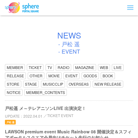
NEWS
- 戸松 遥
- EVENT
MEMBER
TICKET
TV
RADIO
MAGAZINE
WEB
LIVE
RELEASE
OTHER
MOVIE
EVENT
GOODS
BOOK
STORE
STAGE
MUSICCLIP
OVERSEAS
NEW RELEASE
NOTICE
MEMBER_CONTENTS
戸松遥 メ～テレアニソンLIVE 出演決定！
TICKET EVENT
UPDATE
2022.04.01
戸松 遥
LAWSON premium event Music Rainbow 08 開催決定＆スフィ
アポータルスクエア会員向けチケット先行のお知らせ