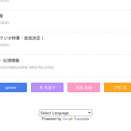
RADIO
報
RADIO
CBCラジオ特番・放送決定！
RADIO
・出演情報
RADIO MAGAZINE WEB RELEASE
sphere
寿
美菜子
高垣
彩陽
戸松
遥
Powered by
Translate