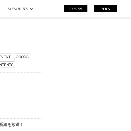
E
MEMBER’S
LOGIN
JOIN
EVENT
GOODS
NTENTS
集番組を放送！