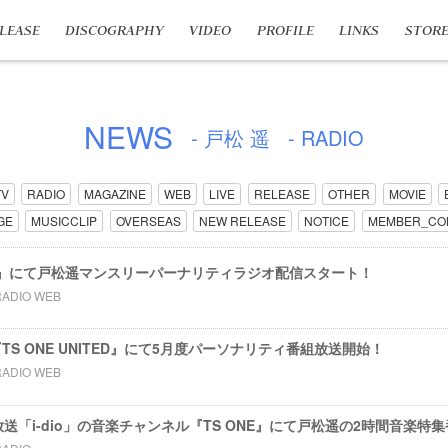
LEASE
DISCOGRAPHY
VIDEO
PROFILE
LINKS
STOR
NEWS
- 戸松 遥
- RADIO
TV
RADIO
MAGAZINE
WEB
LIVE
RELEASE
OTHER
MOVIE
GE
MUSICCLIP
OVERSEAS
NEW RELEASE
NOTICE
MEMBER_CO
PARK』にて戸松遥マンスリーパーナリティラジオ配信スタート！
RADIO WEB
TS ONE UNITED』にて5月度パーソナリティ番組放送開始！
RADIO WEB
ル放送「i-dio」の音楽チャンネル『TS ONE』にて戸松遥の2時間音楽特