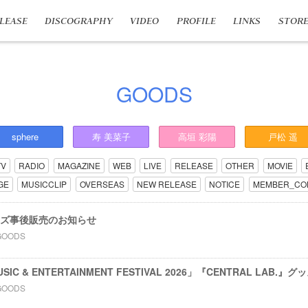
LEASE
DISCOGRAPHY
VIDEO
PROFILE
LINKS
STOR
GOODS
sphere
寿
美菜子
高垣
彩陽
戸松
遥
TV
RADIO
MAGAZINE
WEB
LIVE
RELEASE
OTHER
MOVIE
GE
MUSICCLIP
OVERSEAS
NEW RELEASE
NOTICE
MEMBER_CO
ッズ事後販売のお知らせ
GOODS
SIC & ENTERTAINMENT FESTIVAL 2026」『CENTRAL LAB
GOODS