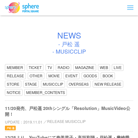
NEWS
- 戸松 遥
- MUSICCLIP
MEMBER
TICKET
TV
RADIO
MAGAZINE
WEB
LIVE
RELEASE
OTHER
MOVIE
EVENT
GOODS
BOOK
STORE
STAGE
MUSICCLIP
OVERSEAS
NEW RELEASE
NOTICE
MEMBER_CONTENTS
11/20発売、戸松遥 20thシングル「Resolution」MusicVideo公
開！
RELEASE MUSICCLIP
UPDATE
2019.11.01
戸松 遥
12/25より、YouTubeにて寿美菜子・高垣彩陽・戸松遥・豊崎愛