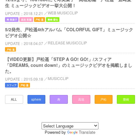
生 ミュージックビデオ一挙大公開！
WEB MUSICCLIP
UPDATE
2018.12.21
寿 美菜子
高垣 彩陽
戸松 遥
豊崎 愛生
5/2発売、戸松遥4thアルバム「COLORFUL GIFT」ミュージック
ビデオ公開☆
RELEASE MUSICCLIP
UPDATE
2018.04.07
戸松 遥
【VIDEO更新】戸松遥「STEP A GO! GO!」/スフィア
「DREAMS, count down!」のミュージックビデオを掲載しまし
た。
MUSICCLIP
UPDATE
2015.09.18
スフィア
戸松 遥
ALL
sphere
寿
高垣
戸松
豊崎
Powered by
Translate