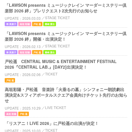
「LAWSON presents ミュージックレイン マーダーミステリー倶
楽部 2026 絆」プレリクエスト2次先行のお知らせ
STAGE TICKET
UPDATE
2026.03.03
寿 美菜子
高垣 彩陽
戸松 遥
豊崎 愛生
「LAWSON presents ミュージックレイン マーダーミステリー倶
楽部 2026 絆」開催・出演決定！
STAGE TICKET
UPDATE
2026.02.13
寿 美菜子
高垣 彩陽
戸松 遥
豊崎 愛生
戸松遥 CENTRAL MUSIC & ENTERTAINMENT FESTIVAL
2026『CENTRAL LAB.』[DAY2]出演決定！
TICKET
UPDATE
2026.02.06
戸松 遥
高垣彩陽・戸松遥 音楽詩「火垂るの墓」シンフォニー朗読劇出
演決定&スフィアポータルスクエア会員向けチケット先行のお知ら
せ
LIVE TICKET
UPDATE
2025.10.29
高垣 彩陽
戸松 遥
「リスアニ！LIVE 2026」に戸松遥の出演が決定！
TICKET
UPDATE
2025.10.03