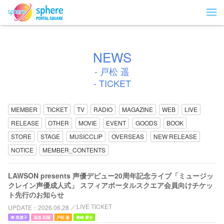
NEWS
- 戸松 遥
- TICKET
MEMBER
TICKET
TV
RADIO
MAGAZINE
WEB
LIVE
RELEASE
OTHER
MOVIE
EVENT
GOODS
BOOK
STORE
STAGE
MUSICCLIP
OVERSEAS
NEW RELEASE
NOTICE
MEMBER_CONTENTS
LAWSON presents 声優デビュー20周年記念ライブ「ミュージッ
クレイン声優成人式」 スフィアポータルスクエア会員向けチケッ
ト先行のお知らせ
LIVE TICKET
UPDATE
2026.06.28
寿 美菜子
高垣 彩陽
戸松 遥
豊崎 愛生