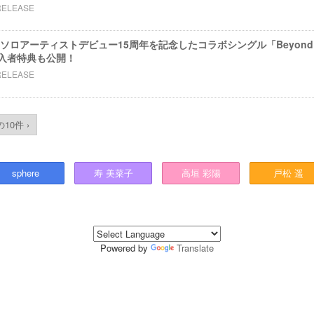
RELEASE
ソロアーティストデビュー15周年を記念したコラボシングル「Beyond 
入者特典も公開！
RELEASE
10件 ›
sphere
寿
美菜子
高垣
彩陽
戸松
遥
Powered by
Translate