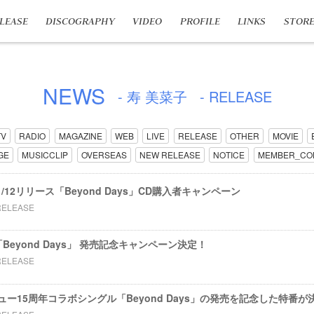
LEASE
DISCOGRAPHY
VIDEO
PROFILE
LINKS
STOR
NEWS
- 寿 美菜子
- RELEASE
TV
RADIO
MAGAZINE
WEB
LIVE
RELEASE
OTHER
MOVIE
GE
MUSICCLIP
OVERSEAS
NEW RELEASE
NOTICE
MEMBER_CO
/12リリース「Beyond Days」CD購入者キャンペーン
RELEASE
「Beyond Days」 発売記念キャンペーン決定！
RELEASE
ー15周年コラボシングル「Beyond Days」の発売を記念した特番が