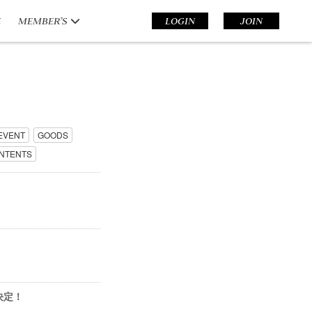
E
MEMBER’S
LOGIN
JOIN
EVENT
GOODS
NTENTS
決定！