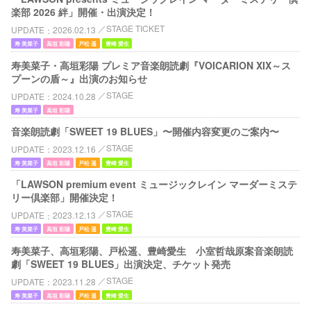
楽部 2026 絆」開催・出演決定！
STAGE TICKET
UPDATE
2026.02.13
寿 美菜子
高垣 彩陽
戸松 遥
豊崎 愛生
寿美菜子・高垣彩陽 プレミア音楽朗読劇『VOICARION XIX～ス
プーンの盾～』出演のお知らせ
STAGE
UPDATE
2024.10.28
寿 美菜子
高垣 彩陽
音楽朗読劇「SWEET 19 BLUES」〜開催内容変更のご案内〜
STAGE
UPDATE
2023.12.16
寿 美菜子
高垣 彩陽
戸松 遥
豊崎 愛生
「LAWSON premium event ミュージックレイン マーダーミステ
リー倶楽部」開催決定！
STAGE
UPDATE
2023.12.13
寿 美菜子
高垣 彩陽
戸松 遥
豊崎 愛生
寿美菜子、高垣彩陽、戸松遥、豊崎愛生 小室哲哉原案音楽朗読
劇「SWEET 19 BLUES」出演決定、チケット発売
STAGE
UPDATE
2023.11.28
寿 美菜子
高垣 彩陽
戸松 遥
豊崎 愛生