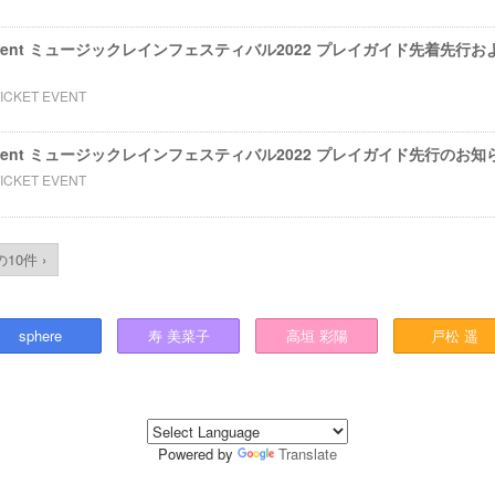
um event ミュージックレインフェスティバル2022 プレイガイド先着先
TICKET EVENT
um event ミュージックレインフェスティバル2022 プレイガイド先行のお知
TICKET EVENT
10件 ›
sphere
寿
美菜子
高垣
彩陽
戸松
遥
Powered by
Translate