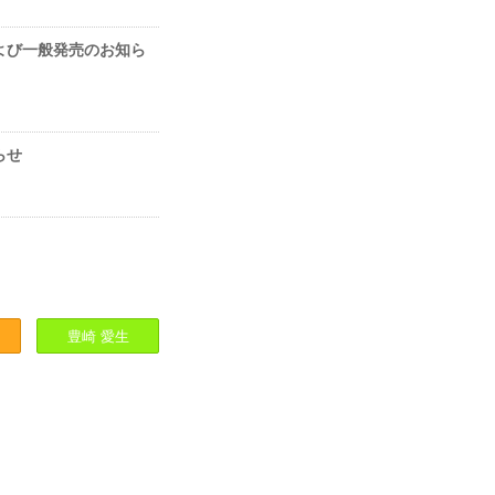
行および一般発売のお知ら
らせ
豊崎
愛生