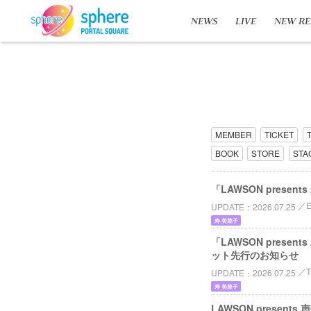
NEWS
LIVE
NEW RE
MEMBER
TICKET
BOOK
STORE
STA
「LAWSON pres
UPDATE
2026.07.25
寿 美菜子
「LAWSON pres
ット先行のお知らせ
UPDATE
2026.07.25
寿 美菜子
LAWSON pres