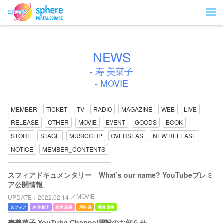
NEWS
- 寿 美菜子
- MOVIE
MEMBER
TICKET
TV
RADIO
MAGAZINE
WEB
LIVE
RELEASE
OTHER
MOVIE
EVENT
GOODS
BOOK
STORE
STAGE
MUSICCLIP
OVERSEAS
NEW RELEASE
NOTICE
MEMBER_CONTENTS
スフィアドキュメンタリー What’s our name? YouTubeプレミ
ア公開情報
MOVIE
UPDATE
2022.02.14
スフィア
寿 美菜子
高垣 彩陽
戸松 遥
豊崎 愛生
寿美菜子 YouTube Channel開設のお知らせ