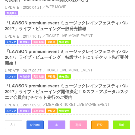
WEB MOVIE
UPDATE
2020.04.21
寿 美菜子
「LAWSON premium event ミュージックレインフェスティバル
2017」ライブ・ビューイング一般発売情報
TICKET LIVE MOVIE EVENT
UPDATE
2017.10.13
スフィア
寿 美菜子
高垣 彩陽
戸松 遥
豊崎 愛生
『LAWSON premium event ミュージックレインフェスティバル
2017』ライブ・ビューイング 特設サイトにてチケット先行受付
開始！
TICKET LIVE MOVIE EVENT
UPDATE
2017.09.27
スフィア
寿 美菜子
高垣 彩陽
戸松 遥
豊崎 愛生
「LAWSON premium event ミュージックレインフェスティバル
2017」ライブ・ビューイング開催決定！＆スフィアポータルスク
エア会員向けチケット先行のご案内
MEMBER TICKET LIVE MOVIE EVENT
UPDATE
2017.09.23
スフィア
寿 美菜子
高垣 彩陽
戸松 遥
豊崎 愛生
ALL
sphere
寿
高垣
戸松
豊崎