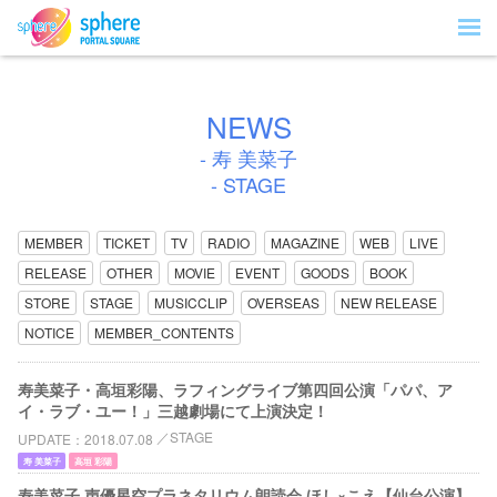
NEWS
- 寿 美菜子
- STAGE
MEMBER
TICKET
TV
RADIO
MAGAZINE
WEB
LIVE
RELEASE
OTHER
MOVIE
EVENT
GOODS
BOOK
STORE
STAGE
MUSICCLIP
OVERSEAS
NEW RELEASE
NOTICE
MEMBER_CONTENTS
寿美菜子・高垣彩陽、ラフィングライブ第四回公演「パパ、ア
イ・ラブ・ユー！」三越劇場にて上演決定！
STAGE
UPDATE
2018.07.08
寿 美菜子
高垣 彩陽
寿美菜子 声優星空プラネタリウム朗読会 ほし×こえ【仙台公演】