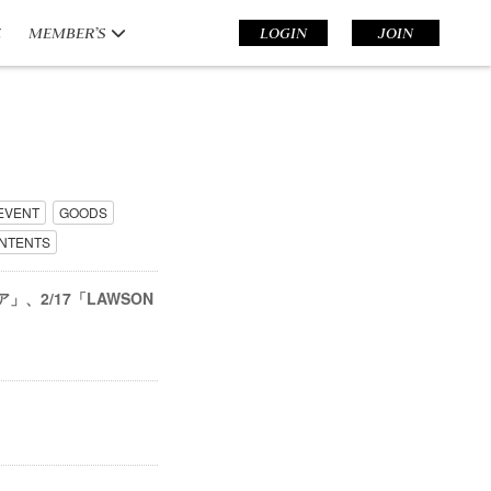
E
MEMBER’S
LOGIN
JOIN
EVENT
GOODS
NTENTS
エア」、2/17「LAWSON