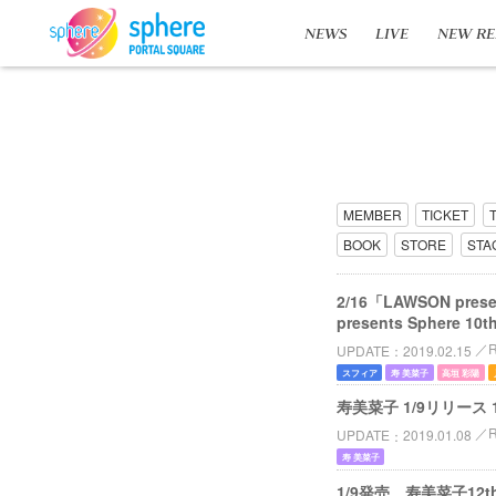
NEWS
LIVE
NEW RE
MEMBER
TICKET
BOOK
STORE
STA
2/16「LAWSON pr
presents Sphere 10
UPDATE
2019.02.15
スフィア
寿 美菜子
高垣 彩陽
寿美菜子 1/9リリース 
UPDATE
2019.01.08
寿 美菜子
1/9発売、寿美菜子12