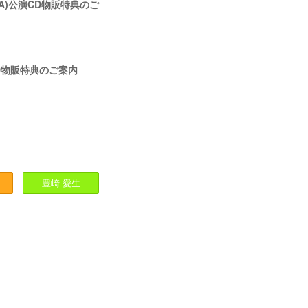
(OSAKA)公演CD物販特典のご
a公演CD物販特典のご案内
豊崎
愛生