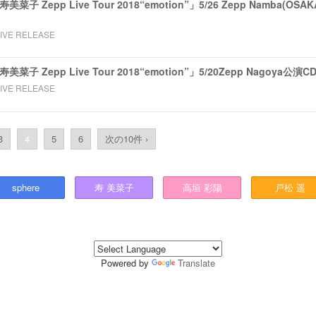
 寿美菜子 Zepp Live Tour 2018“emotion”」5/26 Zepp Namba
LIVE RELEASE
s 寿美菜子 Zepp Live Tour 2018“emotion”」5/20Zepp Nagoy
LIVE RELEASE
3
4
5
6
次の10件 ›
sphere
寿
美菜子
高垣
彩陽
戸松
遥
Powered by
Translate