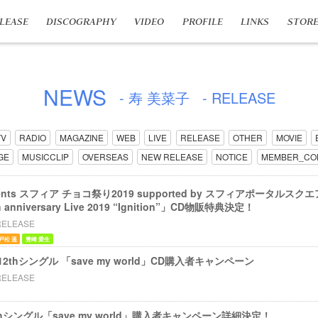
LEASE
DISCOGRAPHY
VIDEO
PROFILE
LINKS
STOR
NEWS
- 寿 美菜子
- RELEASE
TV
RADIO
MAGAZINE
WEB
LIVE
RELEASE
OTHER
MOVIE
GE
MUSICCLIP
OVERSEAS
NEW RELEASE
NOTICE
MEMBER_CO
esents スフィア チョコ祭り2019 supported by スフィアポータルスク
th anniversary Live 2019 “Ignition”」CD物販特典決定！
RELEASE
戸松 遥
豊崎 愛生
12thシングル 「save my world」CD購入者キャンペーン
RELEASE
thシングル「save my world」購入者キャンペーン詳細決定！