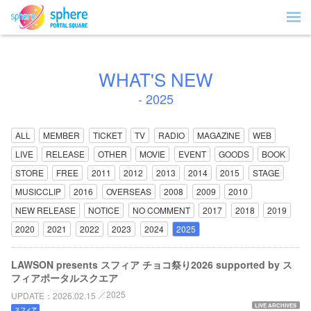
WHAT'S NEW
- 2025
ALL
MEMBER
TICKET
TV
RADIO
MAGAZINE
WEB
LIVE
RELEASE
OTHER
MOVIE
EVENT
GOODS
BOOK
STORE
FREE
2011
2012
2013
2014
2015
STAGE
MUSICCLIP
2016
OVERSEAS
2008
2009
2010
NEW RELEASE
NOTICE
NO COMMENT
2017
2018
2019
2020
2021
2022
2023
2024
2025
LAWSON presents スフィア チョコ祭り2026 supported by ス
フィアポータルスクエア
2025
UPDATE
2026.02.15
LIVE ARCHIVES
スフィア