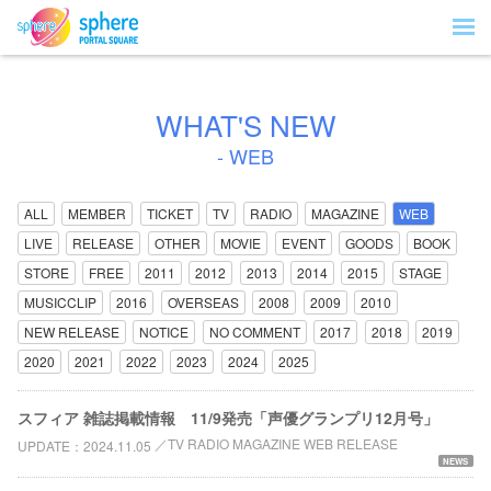
WHAT'S NEW
- WEB
ALL
MEMBER
TICKET
TV
RADIO
MAGAZINE
WEB
LIVE
RELEASE
OTHER
MOVIE
EVENT
GOODS
BOOK
STORE
FREE
2011
2012
2013
2014
2015
STAGE
MUSICCLIP
2016
OVERSEAS
2008
2009
2010
NEW RELEASE
NOTICE
NO COMMENT
2017
2018
2019
2020
2021
2022
2023
2024
2025
スフィア 雑誌掲載情報 11/9発売「声優グランプリ12月号」
TV RADIO MAGAZINE WEB RELEASE
UPDATE
2024.11.05
NEWS