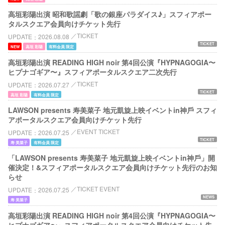
高垣彩陽出演 昭和歌謡劇「歌の銀座パラダイス♪」スフィアポー
タルスクエア会員向けチケット先行
TICKET
UPDATE
2026.08.08
TICKET
NEW
高垣 彩陽
有料会員 限定
高垣彩陽出演 READING HIGH noir 第4回公演『HYPNAGOGIA〜
ヒプナゴギア〜』スフィアポータルスクエア二次先行
TICKET
UPDATE
2026.07.27
TICKET
高垣 彩陽
有料会員 限定
LAWSON presents 寿美菜⼦ 地元凱旋上映イベントin神⼾ スフィ
アポータルスクエア会員向けチケット先行
EVENT TICKET
UPDATE
2026.07.25
TICKET
寿 美菜子
有料会員 限定
「LAWSON presents 寿美菜⼦ 地元凱旋上映イベントin神⼾」開
催決定！&スフィアポータルスクエア会員向けチケット先行のお知
らせ
TICKET EVENT
UPDATE
2026.07.25
NEWS
寿 美菜子
高垣彩陽出演 READING HIGH noir 第4回公演『HYPNAGOGIA〜
ヒプナゴギア〜』スフィアポータルスクエア会員向けチケット先