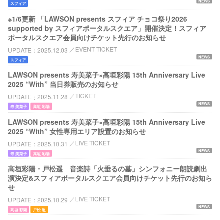
NEWS
スフィア
※1/6更新 「LAWSON presents スフィア チョコ祭り2026
supported by スフィアポータルスクエア」開催決定！スフィア
ポータルスクエア会員向けチケット先行のお知らせ
EVENT TICKET
UPDATE
2025.12.03
NEWS
スフィア
LAWSON presents 寿美菜子×高垣彩陽 15th Anniversary Live
2025 “With” 当日券販売のお知らせ
TICKET
UPDATE
2025.11.28
NEWS
寿 美菜子
高垣 彩陽
LAWSON presents 寿美菜子×高垣彩陽 15th Anniversary Live
2025 “With” 女性専用エリア設置のお知らせ
LIVE TICKET
UPDATE
2025.10.31
NEWS
寿 美菜子
高垣 彩陽
高垣彩陽・戸松遥 音楽詩「火垂るの墓」シンフォニー朗読劇出
演決定&スフィアポータルスクエア会員向けチケット先行のお知ら
せ
LIVE TICKET
UPDATE
2025.10.29
NEWS
高垣 彩陽
戸松 遥