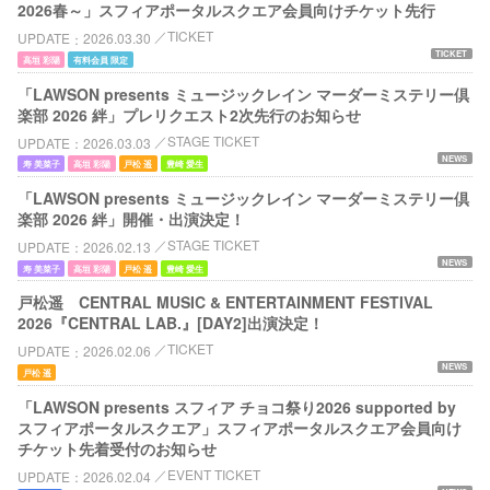
2026春～」スフィアポータルスクエア会員向けチケット先行
TICKET
UPDATE
2026.03.30
TICKET
高垣 彩陽
有料会員 限定
「LAWSON presents ミュージックレイン マーダーミステリー倶
楽部 2026 絆」プレリクエスト2次先行のお知らせ
STAGE TICKET
UPDATE
2026.03.03
NEWS
寿 美菜子
高垣 彩陽
戸松 遥
豊崎 愛生
「LAWSON presents ミュージックレイン マーダーミステリー倶
楽部 2026 絆」開催・出演決定！
STAGE TICKET
UPDATE
2026.02.13
NEWS
寿 美菜子
高垣 彩陽
戸松 遥
豊崎 愛生
戸松遥 CENTRAL MUSIC & ENTERTAINMENT FESTIVAL
2026『CENTRAL LAB.』[DAY2]出演決定！
TICKET
UPDATE
2026.02.06
NEWS
戸松 遥
「LAWSON presents スフィア チョコ祭り2026 supported by
スフィアポータルスクエア」スフィアポータルスクエア会員向け
チケット先着受付のお知らせ
EVENT TICKET
UPDATE
2026.02.04