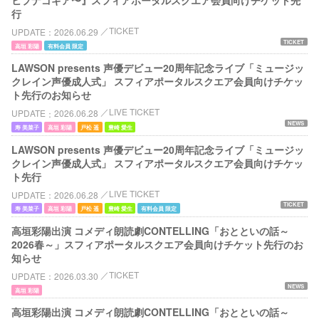
行
TICKET
UPDATE
2026.06.29
TICKET
高垣 彩陽
有料会員 限定
LAWSON presents 声優デビュー20周年記念ライブ「ミュージッ
クレイン声優成人式」 スフィアポータルスクエア会員向けチケッ
ト先行のお知らせ
LIVE TICKET
UPDATE
2026.06.28
NEWS
寿 美菜子
高垣 彩陽
戸松 遥
豊崎 愛生
LAWSON presents 声優デビュー20周年記念ライブ「ミュージッ
クレイン声優成人式」 スフィアポータルスクエア会員向けチケッ
ト先行
LIVE TICKET
UPDATE
2026.06.28
TICKET
寿 美菜子
高垣 彩陽
戸松 遥
豊崎 愛生
有料会員 限定
高垣彩陽出演 コメディ朗読劇CONTELLING「おとといの話～
2026春～」スフィアポータルスクエア会員向けチケット先行のお
知らせ
TICKET
UPDATE
2026.03.30
NEWS
高垣 彩陽
高垣彩陽出演 コメディ朗読劇CONTELLING「おとといの話～