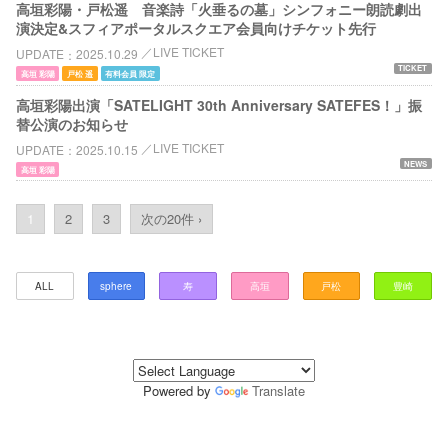
高垣彩陽・戸松遥 音楽詩「火垂るの墓」シンフォニー朗読劇出
演決定&スフィアポータルスクエア会員向けチケット先行
LIVE TICKET
UPDATE
2025.10.29
TICKET
高垣 彩陽
戸松 遥
有料会員 限定
高垣彩陽出演「SATELIGHT 30th Anniversary SATEFES！」振
替公演のお知らせ
LIVE TICKET
UPDATE
2025.10.15
NEWS
高垣 彩陽
1
2
3
次の20件 ›
ALL
sphere
寿
高垣
戸松
豊崎
Powered by
Translate