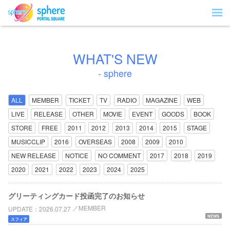
WHAT'S NEW
- sphere
ALL
MEMBER
TICKET
TV
RADIO
MAGAZINE
WEB
LIVE
RELEASE
OTHER
MOVIE
EVENT
GOODS
BOOK
STORE
FREE
2011
2012
2013
2014
2015
STAGE
MUSICCLIP
2016
OVERSEAS
2008
2009
2010
NEW RELEASE
NOTICE
NO COMMENT
2017
2018
2019
2020
2021
2022
2023
2024
2025
グリーティングカード投函完了のお知らせ
MEMBER
UPDATE
2026.07.27
NEWS
スフィア